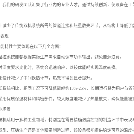
，我们的研发团队汇集了行业内的专业人才，通过持续创新，使设备在工
计减少了传统双机系统所需的管道连接和热量散失环节，从结构上降低了
际表现
节能特性主要体现在以下几个方面：
温控系统能够根据实际生产需求自动调节功率输出，避免能源浪费。
对温度要求变化时，系统会迅速响应，以较优能耗实现温度转换。
化设计减少了中间换热环节，热效率得到显著提升。
式系统相比，相同工况下可降低能耗约15%-25%，长期运行将为用户节
采用优质保温材料和精密部件，较大限度地减少了热量散失，确保能量被
业场景
温机适用于多种工业领域，特别是在需要精确温度控制的制造环节中表现
成型、压铸生产还是其他精密制造过程，该设备都能提供稳定可靠的温度