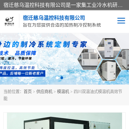
宿迁慈乌温控科技有限公司是一家集工业冷水机研发、制造、营销、服务于一体的技术生产型企业，经营范围包括：冷水机、螺杆式冷水机组、工业冷水机、水冷式冷水机、风冷式冷水机组、风冷螺杆式冷冻机组、冷冻机、注塑专用冷水机、混泥土专用冷水机、低温防爆冷水机组等。专业温控设备供应商 模温机/冷水机/导热油炉定制服务等
宿迁慈乌温控科技有限公司
旨在为您提供合适的加热制冷控制系统
冷水机
模温机
导热油加热器
当前位置：
首页
>
供应商机
>
模温机
> 四川双温油式模温机高效节
能