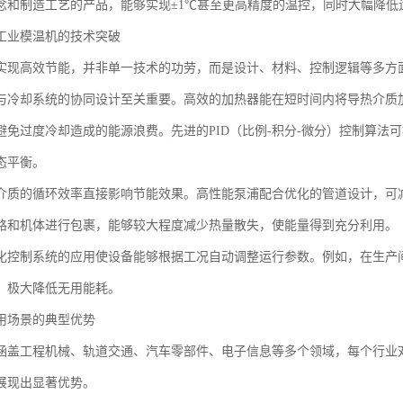
念和制造工艺的产品，能够实现±1℃甚至更高精度的温控，同时大幅降低
工业模温机的技术突破
实现高效节能，并非单一技术的功劳，而是设计、材料、控制逻辑等多方
与冷却系统的协同设计至关重要。高效的加热器能在短时间内将导热介质
避免过度冷却造成的能源浪费。先进的PID（比例-积分-微分）控制算法
态平衡。
介质的循环效率直接影响节能效果。高性能泵浦配合优化的管道设计，可
路和机体进行包裹，能够较大程度减少热量散失，使能量得到充分利用。
化控制系统的应用使设备能够根据工况自动调整运行参数。例如，在生产
，极大降低无用能耗。
用场景的典型优势
涵盖工程机械、轨道交通、汽车零部件、电子信息等多个领域，每个行业
展现出显著优势。