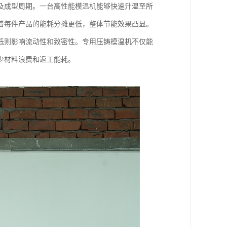
及成型周期。一台高性能模温机能够快速升温至所
着每件产品的能耗分摊更低，整体节能效果凸显。
低则影响流动性和致密性。专用压铸模温机不仅能
少材料浪费和返工能耗。