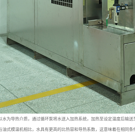
以水为导热介质，通过循环泵将水送入加热系统，加热至设定温度后输送
与油式模温机相比，水具有更高的比热容和导热系数，这意味着在相同条