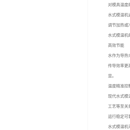
对模具温度
水式模温机
调节加热或
水式模温机
高效节能
水作为导热
传导效率更
显。
温度精准控
现代水式模
工艺等至关
运行稳定可
水式模温机