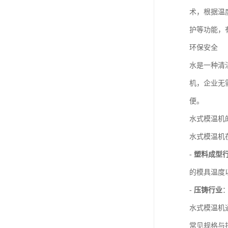
术，根据温
护等功能，
环保安全
水是一种清
机，企业无
便。
水式模温机
水式模温机
-
塑料成型
的模具温度
-
压铸行业
水式模温机
常见规格与