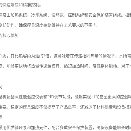
的快速响应和精准控制。
通常由加热系统、冷却系统、循环泵、控制系统和安全保护装置组成。控
冷却动作，确保模具温度始终维持在工艺要求的范围内。
的核心优势
介质，其比热容约为油的2倍。这意味着在传递相同热量的情况下，水所
高，能够更快地将热量传递给模具，缩短加热时间，降低整体能耗。对于
制
温机配备高性能温控仪表和PID调节功能，能够实现±1℃甚至更高的控
重要。稳定的模具温度不仅提高了产品良率，还减少了材料浪费和设备损
靠
采用优质循环泵和加热元件，配合多重安全保护装置，确保设备能够长时