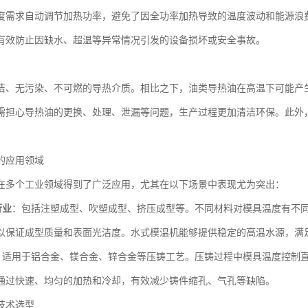
度需求自动调节加热功率，避免了因全功率加热导致的温度波动和能源浪
有效防止因缺水、超温等异常情况引发的设备损坏或安全事故。
洁、无污染、不可燃的导热介质。相比之下，油类导热油在高温下可能产
需担心导热油的更换、处理、泄漏等问题，生产过程更加清洁环保。此外
的应用领域
在多个工业领域得到了广泛应用，尤其在以下场景中表现尤为突出：
行业
：包括注塑成型、吹塑成型、挤压成型等。不同材料对模具温度有不同要
以保证成型质量和表面光洁度。水式模温机能够提供稳定的高温水源，满
：适用于铝合金、镁合金、锌合金等压铸工艺。压铸过程中模具温度控制
通过快速、均匀的加热和冷却，有效减少铸件缩孔、气孔等缺陷。
技术选型