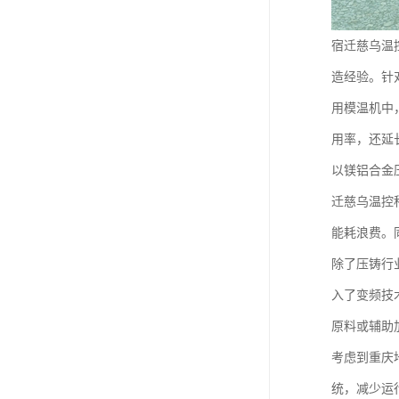
宿迁慈乌温
造经验。针
用模温机中
用率，还延
以镁铝合金
迁慈乌温控
能耗浪费。
除了压铸行
入了变频技
原料或辅助
考虑到重庆
统，减少运