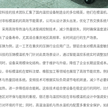
控科技的技术团队汇集了国内温控设备制造业的多位精英，他们在模温机
对非标模温机的高效节能需求，公司从设计源头出发，优化了热交换系统
，采用高效导热油与先进泵阀控制技术，减少热量损失，同时确保温度波
长了设备寿命，尤其适合重庆地区高频率、长时间运行的生产场景。
压铸为例，这一工艺在重庆的压铸行业应用广泛。镁铝合金对模具温度敏
科技的压铸模温机专门针对此类场景设计，通过智能温控系统实时调整加
同时，设备采用模块化结构，便于维护与升级，降低了企业长期运营成本
业，非标模温机在塑料注塑、橡胶加工等领域也展现了高效节能优势。例
术与热量回收系统。变频技术可根据实际负荷调节电机转速，减少不必要
加热，进一步降低综合能耗。这些技术组合使设备在稳定运行的同时，比传统
地区对环保与能效的重视，宿迁慈乌温控科技在非标模温机设计中强调安
行对环境的干扰；同时，高温油温机与热水温机均配置多重安全保护，如