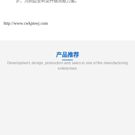
步，为制造业转型升级贡献力量。
http://www.cwkjmwj.com
产品推荐
Development, design, production and sales in one of the manufacturing
enterprises