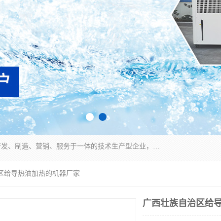
宿迁慈乌温控科技有限公司是一家集工业冷水机研发、制造、营销、服务于一体的技术生产型企业，经营范围包括：冷水机、螺杆式冷水机组、工业冷水机、水冷式冷水机、风冷式冷水机组、风冷螺杆式冷冻机组、冷冻机、注塑专用冷水机、混泥土专用冷水机、低温防爆冷水机组等。专业温控设备供应商 模温机/冷水机/导热油炉定制服务等
治区给导热油加热的机器厂家
广西壮族自治区给