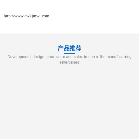
http://www.cwkjmwj.com
产品推荐
Development, design, production and sales in one of the manufacturing
enterprises