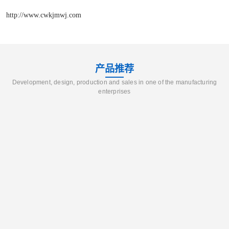
http://www.cwkjmwj.com
产品推荐
Development, design, production and sales in one of the manufacturing
enterprises