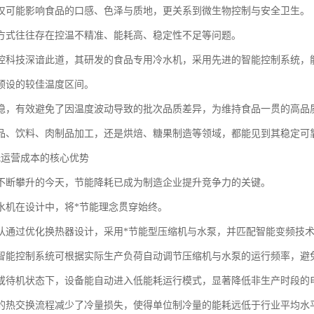
仅可能影响食品的口感、色泽与质地，更关系到微生物控制与安全卫生。
方式往往存在控温不精准、能耗高、稳定性不足等问题。
控科技深谙此道，其研发的食品专用冷水机，采用先进的智能控制系统，能
预设的较佳温度区间。
稳，有效避免了因温度波动导致的批次品质差异，为维持食品一贯的高品
品、饮料、肉制品加工，还是烘焙、糖果制造等领域，都能见到其稳定可
低运营成本的核心优势
不断攀升的今天，节能降耗已成为制造企业提升竞争力的关键。
水机在设计中，将*节能理念贯穿始终。
队通过优化换热器设计，采用*节能型压缩机与水泵，并匹配智能变频技
智能控制系统可根据实际生产负荷自动调节压缩机与水泵的运行频率，避免
或待机状态下，设备能自动进入低能耗运行模式，显著降低非生产时段的
的热交换流程减少了冷量损失，使得单位制冷量的能耗远低于行业平均水