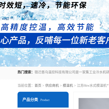
热门搜索：
当前位置：
首页
>
供应商机
>
模温机
> 江苏6kw水式模温机
产品分类
Product