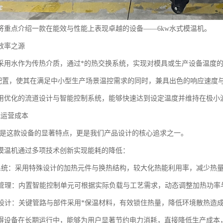
将重点介绍一款在能效与性能上表现卓越的设备——6kw水式模温机。
效率之源
采用水作为传热介质，通过*的热交换系统，实现对模具或生产设备温度
率配置，使其在满足中小型生产场景温控需求的同时，兼具出色的响应速度
用优化的流道设计与智能控制系统，能够快速达到设定温度并维持在极小
低运营成本
不仅是这款设备的显著特点，更是我们产品设计的核心追求之一。
模温机通过多项技术创新实现能耗的降低：
交换系统：采用特殊设计的加热元件与换热结构，较大化热能利用率，减少热
温度管理：内置智能控制单元可根据实际负载与工艺需求，动态调整加热功
保温设计：关键管路与部件采用*保温材料，有效锁住热量，降低环境散热造
得设备在长期运行中，能够为用户显著节约电力消耗，直接降低生产成本