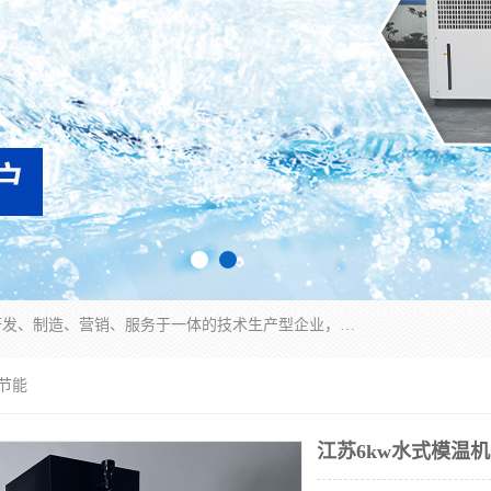
宿迁慈乌温控科技有限公司是一家集工业冷水机研发、制造、营销、服务于一体的技术生产型企业，经营范围包括：冷水机、螺杆式冷水机组、工业冷水机、水冷式冷水机、风冷式冷水机组、风冷螺杆式冷冻机组、冷冻机、注塑专用冷水机、混泥土专用冷水机、低温防爆冷水机组等。专业温控设备供应商 模温机/冷水机/导热油炉定制服务等
*节能
江苏6kw水式模温机