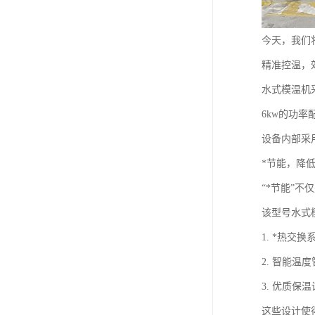
今天，我们
精准控温，
水式模温机
6kw的功
设备内部采
*节能，降
“*节能”
该型号水式
1. *热
2. 智能
3. 优质
这些设计使