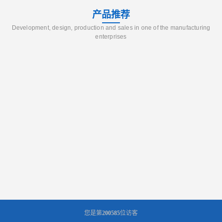
产品推荐
Development, design, production and sales in one of the manufacturing
enterprises
您是第
200585
位访客