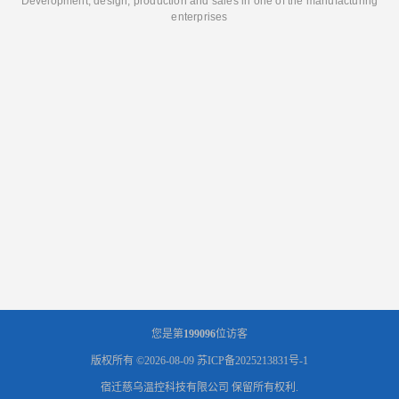
Development, design, production and sales in one of the manufacturing
enterprises
您是第
199096
位访客
版权所有 ©2026-08-09
苏ICP备2025213831号-1
宿迁慈乌温控科技有限公司
保留所有权利.