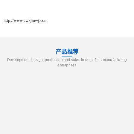
http://www.cwkjmwj.com
产品推荐
Development, design, production and sales in one of the manufacturing
enterprises