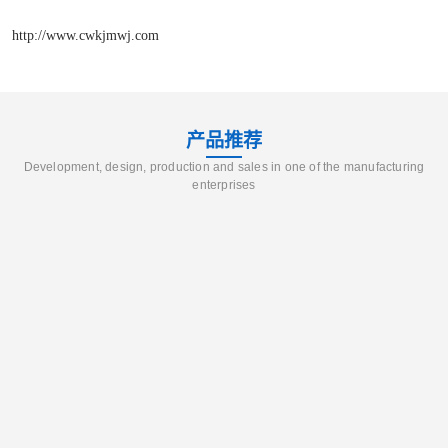
http://www.cwkjmwj.com
产品推荐
Development, design, production and sales in one of the manufacturing
enterprises