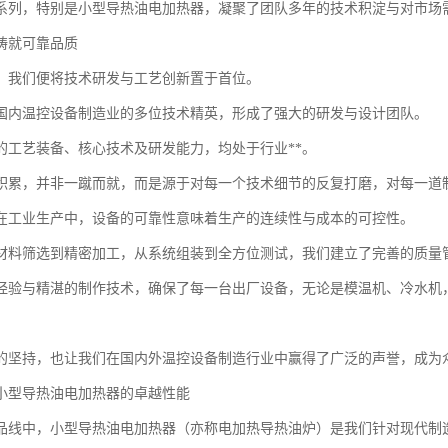
系列，特别是小型导热油电加热器，凝聚了团队多年的技术积淀与对市场
铸就可靠品质
，我们便将技术研发与工艺创新置于首位。
国内温控设备制造业的多位技术精英，形成了强大的研发与设计团队。
的工艺装备、核心技术及研发能力，均处于行业**。
积累，并非一蹴而就，而是源于对每一个技术细节的反复打磨，对每一道
在工业生产中，设备的可靠性意味着生产的连续性与成本的可控性。
材料筛选到精密加工，从系统组装到全方位测试，我们建立了完善的质量
经验与精湛的制作技术，确保了每一台出厂设备，无论是模温机、冷水机
的坚持，也让我们在国内外温控设备制造行业中赢得了广泛的声誉，成为
小型导热油电加热器的卓越性能
品线中，小型导热油电加热器（亦称电加热导热油炉）是我们针对现代制