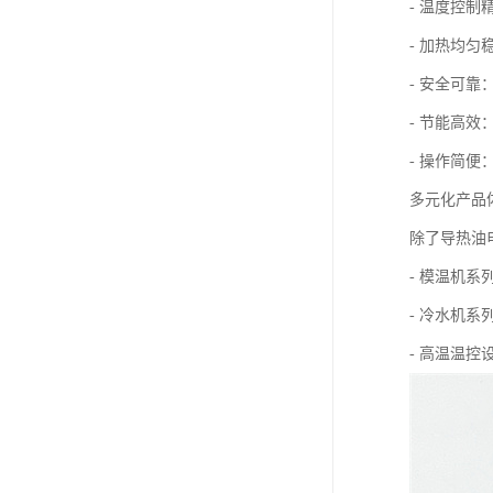
- 温度控
- 加热均
- 安全可
- 节能高
- 操作简
多元化产品
除了导热油
- 模温机
- 冷水机
- 高温温