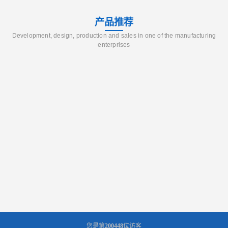
产品推荐
Development, design, production and sales in one of the manufacturing
enterprises
您是第
200448
位访客