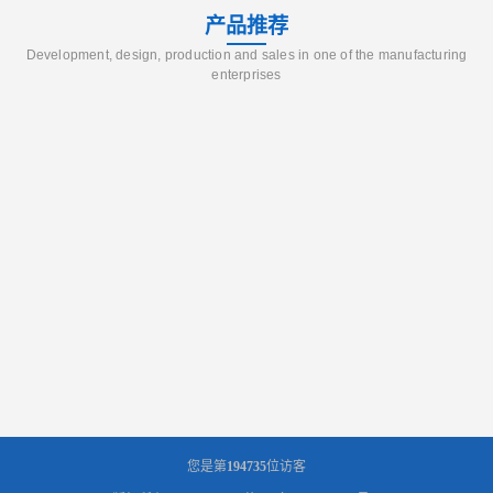
产品推荐
Development, design, production and sales in one of the manufacturing
enterprises
您是第
194735
位访客