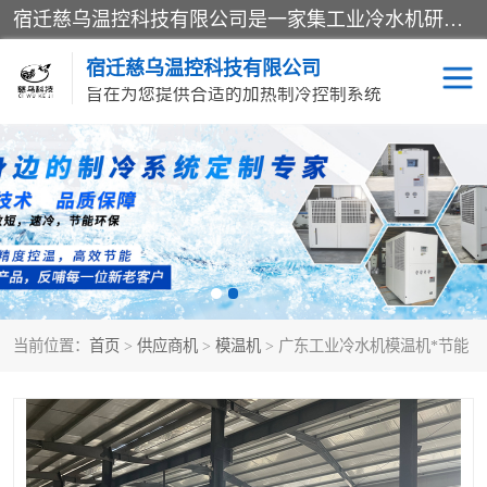
宿迁慈乌温控科技有限公司是一家集工业冷水机研发、制造、营销、服务于一体的技术生产型企业，经营范围包括：冷水机、螺杆式冷水机组、工业冷水机、水冷式冷水机、风冷式冷水机组、风冷螺杆式冷冻机组、冷冻机、注塑专用冷水机、混泥土专用冷水机、低温防爆冷水机组等。专业温控设备供应商 模温机/冷水机/导热油炉定制服务等
宿迁慈乌温控科技有限公司
旨在为您提供合适的加热制冷控制系统
冷水机
模温机
导热油加热器
当前位置：
首页
>
供应商机
>
模温机
> 广东工业冷水机模温机*节能