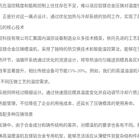
机在温控精度和能耗控制上往往存在不足，难以适应铝镁合金压铸对温度
，正是针对这一痛点设计，通过优化加热与冷却系统的协同工作，实现了
后的核心技术
控科技有限公司汇集国内温控设备制造业众多技术精英，依托先进的工艺
铝镁合金压铸模温机，采用了独特的热交换技术和智能温控算法，能够在
热环节，油循环系统通过优化的流道设计，将导热油均匀输送到模具各区
效率显著提升，相比传统设备可节能15%-20%。例如，我们的高温油温机
满足不同压铸工艺的温控需求。
系统同样经过精细设计。通过快速感应模具温度变化并自动调节冷却介质
热能管理，不仅降低了企业的用电成本，还延长了压铸模具的使用寿命。
适配多种压铸场景
压铸中，由于合金成分和铸件结构的差异，对模温机的要求也各有不同。
铸高温模温机及镁铝合金专用机型，能够灵活适应从薄壁件到复杂结构件