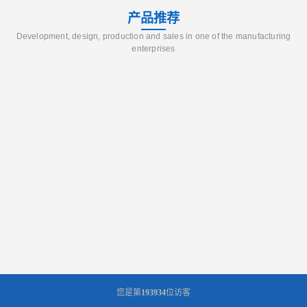
产品推荐
Development, design, production and sales in one of the manufacturing
enterprises
您是第
193934
位访客