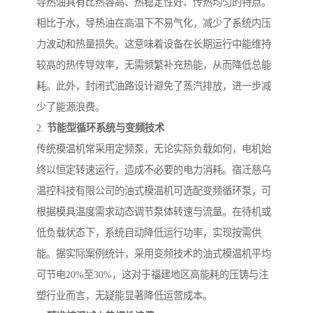
导热油具有比热容高、热稳定性好、传热均匀的特点。
相比于水，导热油在高温下不易气化，减少了系统内压
力波动和热量损失。这意味着设备在长期运行中能维持
较高的热传导效率，无需频繁补充热能，从而降低总能
耗。此外，封闭式油路设计避免了蒸汽排放，进一步减
少了能源浪费。
2.
节能型循环系统与变频技术
传统模温机常采用定频泵，无论实际负载如何，电机始
终以恒定转速运行，造成不必要的电力消耗。宿迁慈乌
温控科技有限公司的油式模温机可选配变频循环泵，可
根据模具温度需求动态调节泵体转速与流量。在待机或
低负载状态下，系统自动降低运行功率，实现按需供
能。据实际案例统计，采用变频技术的油式模温机平均
可节电20%至30%，这对于福建地区高能耗的压铸与注
塑行业而言，无疑能显著降低运营成本。