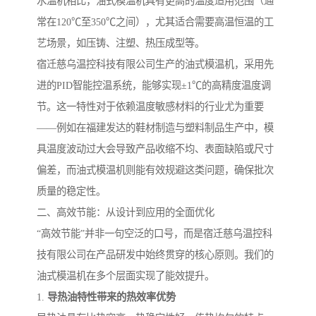
水温机相比，油式模温机具有更高的温度适用范围（通
常在120℃至350℃之间），尤其适合需要高温恒温的工
艺场景，如压铸、注塑、热压成型等。
宿迁慈乌温控科技有限公司生产的油式模温机，采用先
进的PID智能控温系统，能够实现±1℃的高精度温度调
节。这一特性对于依赖温度敏感材料的行业尤为重要
——例如在福建发达的鞋材制造与塑料制品生产中，模
具温度波动过大会导致产品收缩不均、表面缺陷或尺寸
偏差，而油式模温机则能有效规避这类问题，确保批次
质量的稳定性。
二、高效节能：从设计到应用的全面优化
“高效节能”并非一句空泛的口号，而是宿迁慈乌温控科
技有限公司在产品研发中始终贯穿的核心原则。我们的
油式模温机在多个层面实现了能效提升。
1.
导热油特性带来的热效率优势