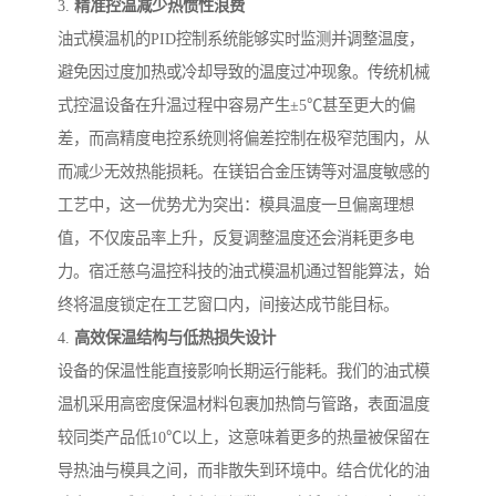
3.
精准控温减少热惯性浪费
油式模温机的PID控制系统能够实时监测并调整温度，
避免因过度加热或冷却导致的温度过冲现象。传统机械
式控温设备在升温过程中容易产生±5℃甚至更大的偏
差，而高精度电控系统则将偏差控制在极窄范围内，从
而减少无效热能损耗。在镁铝合金压铸等对温度敏感的
工艺中，这一优势尤为突出：模具温度一旦偏离理想
值，不仅废品率上升，反复调整温度还会消耗更多电
力。宿迁慈乌温控科技的油式模温机通过智能算法，始
终将温度锁定在工艺窗口内，间接达成节能目标。
4.
高效保温结构与低热损失设计
设备的保温性能直接影响长期运行能耗。我们的油式模
温机采用高密度保温材料包裹加热筒与管路，表面温度
较同类产品低10℃以上，这意味着更多的热量被保留在
导热油与模具之间，而非散失到环境中。结合优化的油