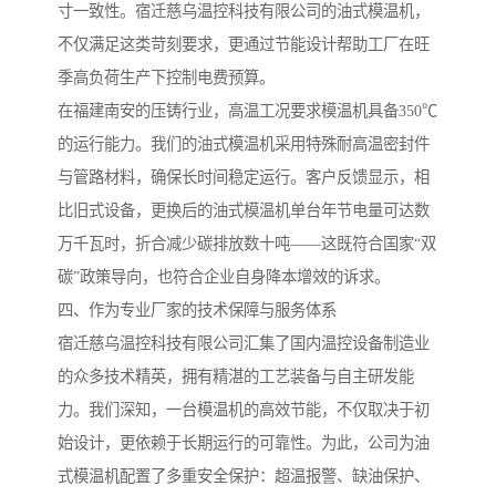
寸一致性。宿迁慈乌温控科技有限公司的油式模温机，
不仅满足这类苛刻要求，更通过节能设计帮助工厂在旺
季高负荷生产下控制电费预算。
在福建南安的压铸行业，高温工况要求模温机具备350℃
的运行能力。我们的油式模温机采用特殊耐高温密封件
与管路材料，确保长时间稳定运行。客户反馈显示，相
比旧式设备，更换后的油式模温机单台年节电量可达数
万千瓦时，折合减少碳排放数十吨——这既符合国家“双
碳”政策导向，也符合企业自身降本增效的诉求。
四、作为专业厂家的技术保障与服务体系
宿迁慈乌温控科技有限公司汇集了国内温控设备制造业
的众多技术精英，拥有精湛的工艺装备与自主研发能
力。我们深知，一台模温机的高效节能，不仅取决于初
始设计，更依赖于长期运行的可靠性。为此，公司为油
式模温机配置了多重安全保护：超温报警、缺油保护、