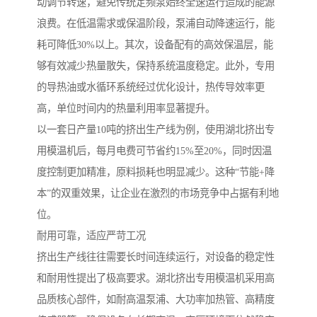
动调节转速，避免传统定频泵始终全速运行造成的能源
浪费。在低温需求或保温阶段，泵浦自动降速运行，能
耗可降低30%以上。其次，设备配有的高效保温层，能
够有效减少热量散失，保持系统温度稳定。此外，专用
的导热油或水循环系统经过优化设计，热传导效率更
高，单位时间内的热量利用率显著提升。
以一套日产量10吨的挤出生产线为例，使用湖北挤出专
用模温机后，每月电费可节省约15%至20%，同时因温
度控制更加精准，原料损耗也明显减少。这种“节能+降
本”的双重效果，让企业在激烈的市场竞争中占据有利地
位。
耐用可靠，适应严苛工况
挤出生产线往往需要长时间连续运行，对设备的稳定性
和耐用性提出了极高要求。湖北挤出专用模温机采用高
品质核心部件，如耐高温泵浦、大功率加热管、高精度