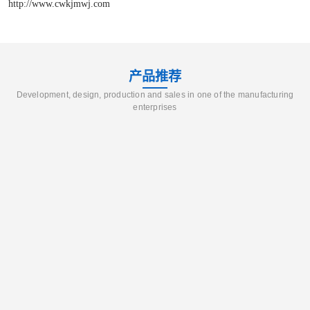
http://www.cwkjmwj.com
产品推荐
Development, design, production and sales in one of the manufacturing
enterprises