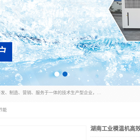
宿迁慈乌温控科技有限公司是一家集工业冷水机研发、制造、营销、服务于一体的技术生产型企业，经营范围包括：冷水机、螺杆式冷水机组、工业冷水机、水冷式冷水机、风冷式冷水机组、风冷螺杆式冷冻机组、冷冻机、注塑专用冷水机、混泥土专用冷水机、低温防爆冷水机组等。专业温控设备供应商 模温机/冷水机/导热油炉定制服务等
节能
湖南工业模温机高