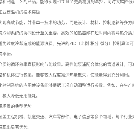
念和制造工艺的产品，能够实现±1℃甚至更高精度的温控，同时大幅降低
工业模温机的技术突破
实现高效节能，并非单一技术的功劳，而是设计、材料、控制逻辑等多方
与冷却系统的协同设计至关重要。高效的加热器能在短时间内将导热介质
避免过度冷却造成的能源浪费。先进的PID（比例-积分-微分）控制算法
态平衡。
介质的循环效率直接影响节能效果。高性能泵浦配合优化的管道设计，可
路和机体进行包裹，能够较大程度减少热量散失，使能量得到充分利用。
化控制系统的应用使设备能够根据工况自动调整运行参数。例如，在生产
，极大降低无用能耗。
用场景的典型优势
涵盖工程机械、轨道交通、汽车零部件、电子信息等多个领域，每个行业
展现出显著优势。