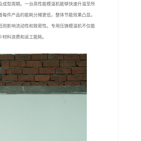
及成型周期。一台高性能模温机能够快速升温至所
着每件产品的能耗分摊更低，整体节能效果凸显。
低则影响流动性和致密性。专用压铸模温机不仅能
少材料浪费和返工能耗。