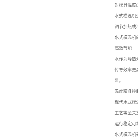
对模具温度
水式模温机
调节加热或
水式模温机
高效节能
水作为导热
传导效率更
显。
温度精准控
现代水式模
工艺等至关
运行稳定可
水式模温机