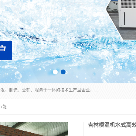
宿迁慈乌温控科技有限公司是一家集工业冷水机研发、制造、营销、服务于一体的技术生产型企业，经营范围包括：冷水机、螺杆式冷水机组、工业冷水机、水冷式冷水机、风冷式冷水机组、风冷螺杆式冷冻机组、冷冻机、注塑专用冷水机、混泥土专用冷水机、低温防爆冷水机组等。专业温控设备供应商 模温机/冷水机/导热油炉定制服务等
节能
吉林模温机水式高