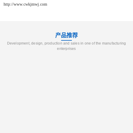
http://www.cwkjmwj.com
产品推荐
Development, design, production and sales in one of the manufacturing
enterprises