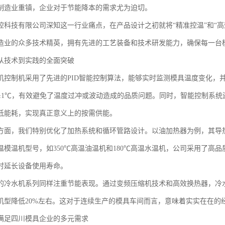
制造业重镇，企业对于节能降本的需求尤为迫切。
控科技有限公司深知这一行业痛点，在产品设计之初就将“精准控温”和“
造业的众多技术精英，拥有先进的工艺装备和技术研发能力，确保每一台
从技术到实践的全面突破
机控制机采用了先进的PID智能控制算法，能够实时监测模具温度变化，
±1℃，有效避免了温度过冲或波动造成的品质问题。同时，智能控制系统
低能耗，实现真正意义上的按需供能。
方面，我们特别优化了加热系统和循环管路设计。以油加热器为例，其导热
温模温机型号，如350℃高温油温机和180℃高温水温机，公司采用了高
时延长设备使用寿命。
的冷水机系列同样注重节能表现。通过变频压缩机技术和高效换热器，冷
机型降低20%左右。这对于连续生产的模具车间而言，意味着实实在在的
满足四川模具企业的多元需求