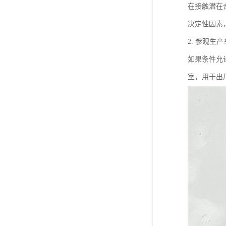
在接触潜在
决定性因素
2. 参观生
如果条件允
室，用于出