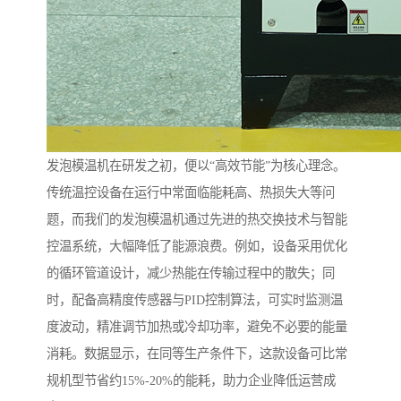
发泡模温机在研发之初，便以“高效节能”为核心理念。
传统温控设备在运行中常面临能耗高、热损失大等问
题，而我们的发泡模温机通过先进的热交换技术与智能
控温系统，大幅降低了能源浪费。例如，设备采用优化
的循环管道设计，减少热能在传输过程中的散失；同
时，配备高精度传感器与PID控制算法，可实时监测温
度波动，精准调节加热或冷却功率，避免不必要的能量
消耗。数据显示，在同等生产条件下，这款设备可比常
规机型节省约15%-20%的能耗，助力企业降低运营成