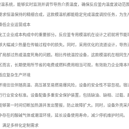
能控温系统，能够实时监测并调节导热介质温度，确保反应釜内温度波动范
要求恒温保持的精细合成，这款模温机都能稳定完成温度调控任务，为生
降低企业运营成本
化工企业成本构成中的重要部分。反应釜专用模温机在设计之初就将节能
够大幅减少热量在传输过程中的损失。同时，采用优化的流道设计，导热
了局部过热或温度死角的问题。相比传统温控设备，这款模温机在相同生
区而言，长期使用所节省的电费或燃料费用相当可观，有效助力企业降本
适应复杂生产环境
环境往往伴随高温、高压甚至易燃易爆风险，设备的安全性不容忽视。宿
行行业安全标准。设备配备多重安全保护装置，包括缺油、缺相、过载、
能够第一时间切断加热源并发出警报，防止故障扩大。同时，设备外壳采
中存在的酸碱气体或潮湿环境，延长设备使用寿命，减少停机维护时间。
，满足多样化定制需求