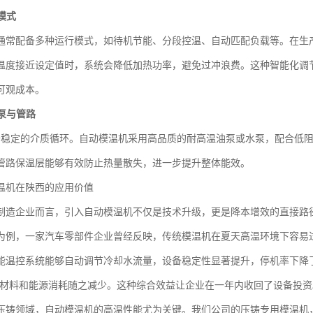
模式
通常配备多种运行模式，如待机节能、分段控温、自动匹配负载等。在生
温度接近设定值时，系统会降低加热功率，避免过冲浪费。这种智能化调节
可观成本。
泵与管路
开稳定的介质循环。自动模温机采用高品质的耐高温油泵或水泵，配合低
管路保温层能够有效防止热量散失，进一步提升整体能效。
温机在陕西的应用价值
制造企业而言，引入自动模温机不仅是技术升级，更是降本增效的直接路
为例，一家汽车零部件企业曾经反映，传统模温机在夏天高温环境下容易
能温控系统能够自动调节冷却水流量，设备稳定性显著提升，停机率下降了
原材料和能源消耗随之减少。这种综合效益让企业在一年内收回了设备投资
压铸领域，自动模温机的高温性能尤为关键。我们公司的压铸专用模温机，能