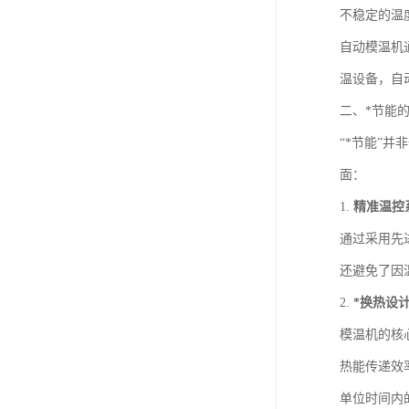
不稳定的温
自动模温机
温设备，自
二、*节能
“*节能”
面：
1.
精准温控
通过采用先
还避免了因
2.
*换热设
模温机的核
热能传递效
单位时间内