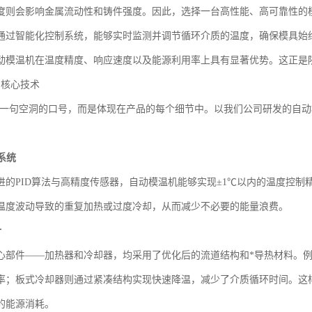
度则会影响金属流动性和铸件强度。因此，选择一台高性能、高可靠性的
通过智能化控制系统，能够实时监测并调节循环介质的温度，确保模具始
动模温机在温度精度、响应速度以及能源利用率上具有显著优势。这正是
的核心技术
并非一句空洞的口号，而是体现在产品的每个细节中。以我们公司研发的自
系统
进的PID算法与高精度传感器，自动模温机能够实现±1℃以内的温度控
温度波动导致的重复加热或过度冷却，从而减少不必要的能量浪费。
计
心部件——加热器和冷却器，均采用了优化后的流道结构和*导热材料。
率；板式冷却器则通过紧凑结构实现快速降温，减少了介质循环时间。这
的能源消耗。