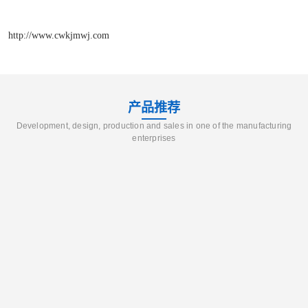
http://www.cwkjmwj.com
产品推荐
Development, design, production and sales in one of the manufacturing
enterprises