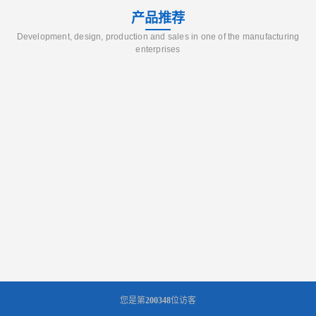
产品推荐
Development, design, production and sales in one of the manufacturing
enterprises
您是第
200348
位访客