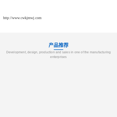
http://www.cwkjmwj.com
产品推荐
Development, design, production and sales in one of the manufacturing
enterprises