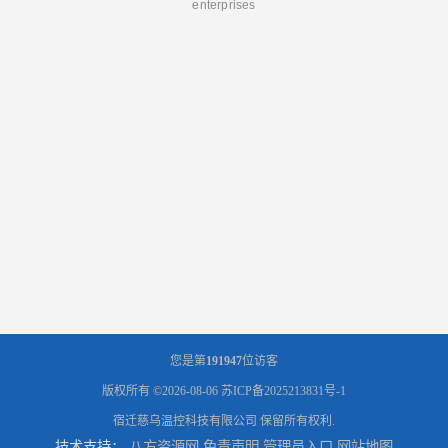
enterprises
您是第
191947
位访客
版权所有 ©2026-08-06
苏ICP备2025213831号-1
宿迁慈乌温控科技有限公司
保留所有权利.
技术支持：
八方资源网
免责声明
管理员入口
网站地图