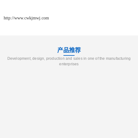
http://www.cwkjmwj.com
产品推荐
Development, design, production and sales in one of the manufacturing
enterprises