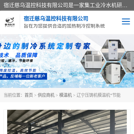
宿迁慈乌温控科技有限公司是一家集工业冷水机研发、制造、营销、服务于一体的技术生产型企业，经营范围包括：冷水机、螺杆式冷水机组、工业冷水机、水冷式冷水机、风冷式冷水机组、风冷螺杆式冷冻机组、冷冻机、注塑专用冷水机、混泥土专用冷水机、低温防爆冷水机组等。专业温控设备供应商 模温机/冷水机/导热油炉定制服务等
宿迁慈乌温控科技有限公司
旨在为您提供合适的加热制冷控制系统
冷水机
模温机
导热油加热器
当前位置：
首页
>
供应商机
>
模温机
> 辽宁压铸机模温机*节能