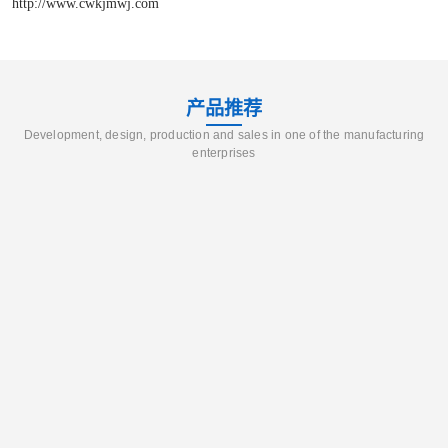
http://www.cwkjmwj.com
产品推荐
Development, design, production and sales in one of the manufacturing
enterprises