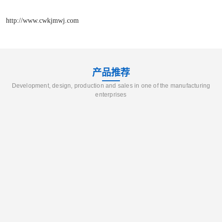
http://www.cwkjmwj.com
产品推荐
Development, design, production and sales in one of the manufacturing
enterprises