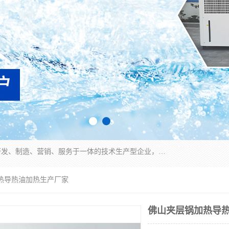
宿迁慈乌温控科技有限公司是一家集工业冷水机研发、制造、营销、服务于一体的技术生产型企业，经营范围包括：冷水机、螺杆式冷水机组、工业冷水机、水冷式冷水机、风冷式冷水机组、风冷螺杆式冷冻机组、冷冻机、注塑专用冷水机、混泥土专用冷水机、低温防爆冷水机组等。专业温控设备供应商 模温机/冷水机/导热油炉定制服务等
加热导热油加热生产厂家
佛山夹层锅加热导