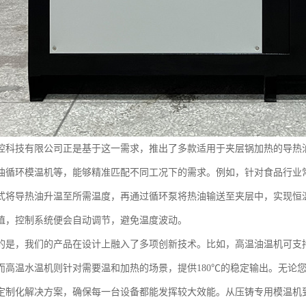
控科技有限公司正是基于这一需求，推出了多款适用于夹层锅加热的导热
油循环模温机等，能够精准匹配不同工况下的需求。例如，针对食品行业
式将导热油升温至所需温度，再通过循环泵将热油输送至夹层中，实现恒
值，控制系统便会自动调节，避免温度波动。
的是，我们的产品在设计上融入了多项创新技术。比如，高温油温机可支持
而高温水温机则针对需要温和加热的场景，提供180℃的稳定输出。无论
定制化解决方案，确保每一台设备都能发挥较大效能。从压铸专用模温机