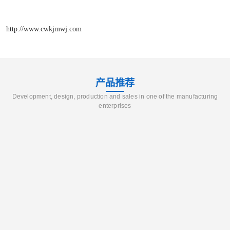
http://www.cwkjmwj.com
产品推荐
Development, design, production and sales in one of the manufacturing
enterprises