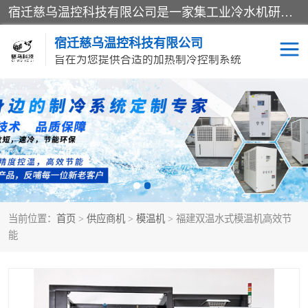
宿迁慈乌温控科技有限公司是一家集工业冷水机研发、制造、营销、服务于一体的技术生产型企业，经营范围包括：冷水机、螺杆式冷水机组、工业冷水机、水冷式冷水机、风冷式冷水机组、风冷螺杆式冷冻机组、冷冻机、注塑专用冷水机、混泥土专用冷水机、低温防爆冷水机组等。专业温控设备供应商 模温机/冷水机/导热油炉定制服务等
宿迁慈乌温控科技有限公司
旨在为您提供合适的加热制冷控制系统
冷水机
模温机
导热油加热器
当前位置：
首页
>
供应商机
>
模温机
> 福建双温水式模温机高效节
能