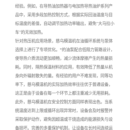
经验。例如，在导热油加热器与电加热导热油炉系列产
品中，采用多段加热控制方式，根据实际回油温度与目
标温度的差值，自动调节加热功率输出，避免“大马拉小
车”的无效加热。
针对热压机应用场景，慈乌模温机在油循环系统与泵体
选择上进行了专项优化。*的油泵配合低阻力管路设计，
使导热介质流动更加顺畅，减少流体摩擦产生的热量损
耗。同时，隔热保温材料的应用，有效降低了热量从机
身向外辐射散失的量。有经验的用户不难发现，同等功
率下，慈乌模温机的实际加热效率往往优于普通设备，
这正是由于设备在每一个环节上都注重减少无用损耗。
此外，慈乌模温机在安全控制方面同样表现出色。当系
统温度达到上限或循环出现异常时，设备会及时报警并
采取保护动作，避免因超温或干烧造成的能源损失与设
备损坏。完善的多重保护机制，让设备在长时间连续运