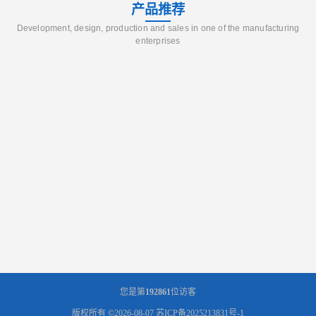
产品推荐
Development, design, production and sales in one of the manufacturing
enterprises
您是第
192861
位访客
版权所有 ©2026-08-07
苏ICP备2025213831号-1