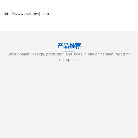
http://www.cwkjmwj.com
产品推荐
Development, design, production and sales in one of the manufacturing
enterprises