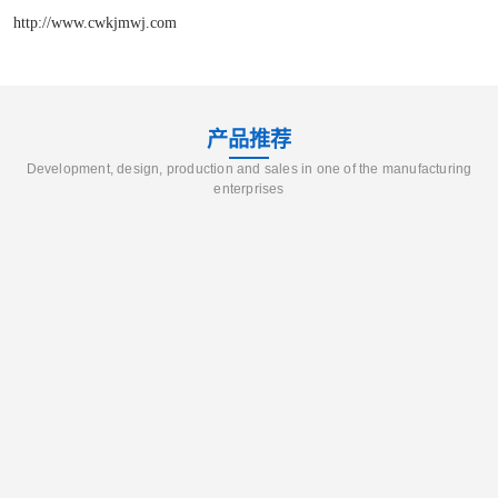
http://www.cwkjmwj.com
产品推荐
Development, design, production and sales in one of the manufacturing
enterprises