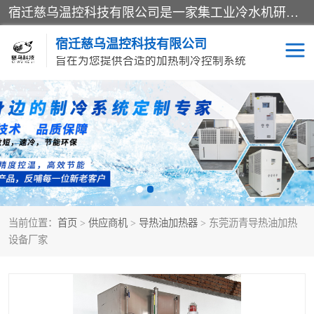
宿迁慈乌温控科技有限公司是一家集工业冷水机研发、制造、营销、服务于一体的技术生产型企业，经营范围包括：冷水机、螺杆式冷水机组、工业冷水机、水冷式冷水机、风冷式冷水机组、风冷螺杆式冷冻机组、冷冻机、注塑专用冷水机、混泥土专用冷水机、低温防爆冷水机组等。专业温控设备供应商 模温机/冷水机/导热油炉定制服务等
宿迁慈乌温控科技有限公司
旨在为您提供合适的加热制冷控制系统
冷水机
模温机
导热油加热器
当前位置：
首页
>
供应商机
>
导热油加热器
> 东莞沥青导热油加热
设备厂家