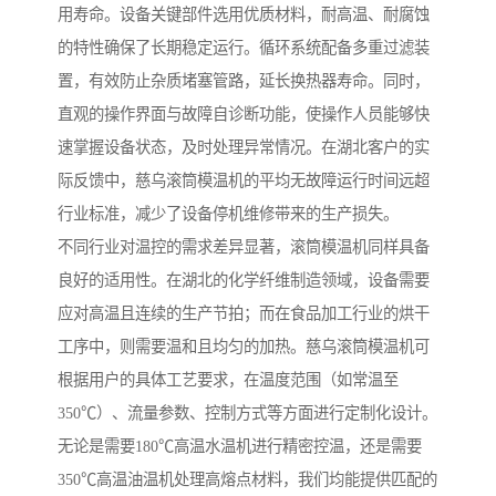
用寿命。设备关键部件选用优质材料，耐高温、耐腐蚀
的特性确保了长期稳定运行。循环系统配备多重过滤装
置，有效防止杂质堵塞管路，延长换热器寿命。同时，
直观的操作界面与故障自诊断功能，使操作人员能够快
速掌握设备状态，及时处理异常情况。在湖北客户的实
际反馈中，慈乌滚筒模温机的平均无故障运行时间远超
行业标准，减少了设备停机维修带来的生产损失。
不同行业对温控的需求差异显著，滚筒模温机同样具备
良好的适用性。在湖北的化学纤维制造领域，设备需要
应对高温且连续的生产节拍；而在食品加工行业的烘干
工序中，则需要温和且均匀的加热。慈乌滚筒模温机可
根据用户的具体工艺要求，在温度范围（如常温至
350℃）、流量参数、控制方式等方面进行定制化设计。
无论是需要180℃高温水温机进行精密控温，还是需要
350℃高温油温机处理高熔点材料，我们均能提供匹配的