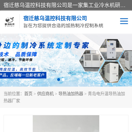
宿迁慈乌温控科技有限公司是一家集工业冷水机研发、制造、营销、服务于一体的技术生产型企业，经营范围包括：冷水机、螺杆式冷水机组、工业冷水机、水冷式冷水机、风冷式冷水机组、风冷螺杆式冷冻机组、冷冻机、注塑专用冷水机、混泥土专用冷水机、低温防爆冷水机组等。专业温控设备供应商 模温机/冷水机/导热油炉定制服务等
宿迁慈乌温控科技有限公司
旨在为您提供合适的加热制冷控制系统
冷水机
模温机
导热油加热器
当前位置：
首页
>
供应商机
>
导热油加热器
> 青岛电升温导热油加
热器厂家