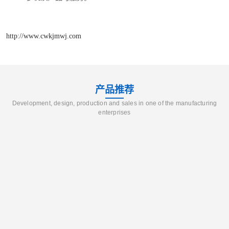
http://www.cwkjmwj.com
产品推荐
Development, design, production and sales in one of the manufacturing
enterprises