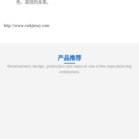
色、高效的未来。
http://www.cwkjmwj.com
产品推荐
Development, design, production and sales in one of the manufacturing
enterprises