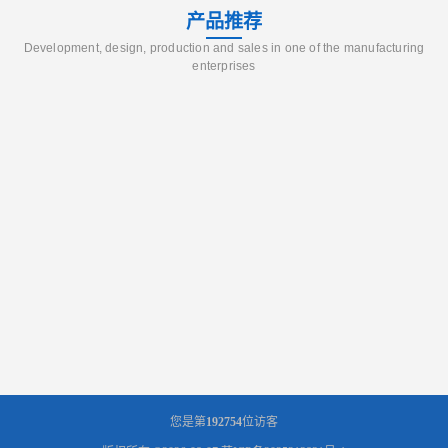
产品推荐
Development, design, production and sales in one of the manufacturing
enterprises
您是第
192754
位访客