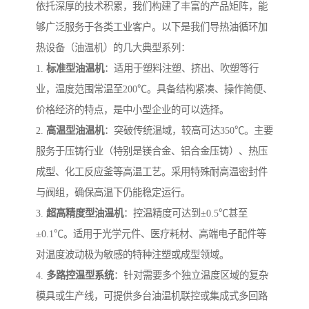
依托深厚的技术积累，我们构建了丰富的产品矩阵，能
够广泛服务于各类工业客户。以下是我们导热油循环加
热设备（油温机）的几大典型系列：
1.
标准型油温机
：适用于塑料注塑、挤出、吹塑等行
业，温度范围常温至200℃。具备结构紧凑、操作简便、
价格经济的特点，是中小型企业的可以选择。
2.
高温型油温机
：突破传统温域，较高可达350℃。主要
服务于压铸行业（特别是镁合金、铝合金压铸）、热压
成型、化工反应釜等高温工艺。采用特殊耐高温密封件
与阀组，确保高温下仍能稳定运行。
3.
超高精度型油温机
：控温精度可达到±0.5℃甚至
±0.1℃。适用于光学元件、医疗耗材、高端电子配件等
对温度波动极为敏感的特种注塑或成型领域。
4.
多路控温型系统
：针对需要多个独立温度区域的复杂
模具或生产线，可提供多台油温机联控或集成式多回路