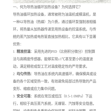
一、何为导热油循环加热设备？为何选择它？
导热油循环加热设备，通常被称为油温机或模温机，是
一种以导热油（热媒）为介质，通过循环泵强制液相循
环，将热量从加热器传递至用热设备的控温系统。与传
统的蒸汽加热或电热管直接加热相比，它具有以下显著
优势：
1.
精准控温
：采用先进的PID（比例积分微分）控制算
法与高精度传感器，能够实现±1℃甚至更小的温度波
动，满足精密成型工艺对温度稳定性的严苛要求。
2.
均匀传热
：导热油在系统内高速循环，确保模具或设
备的各个区域受热一致，有效避免局部过热导致的产品
变形、缩痕或应力集中问题。
3.
安全可靠
：系统在常压或低压（0.5-1.0MPa）下运
行，相较于高压蒸汽系统，无爆管、汽蚀等安全隐患。