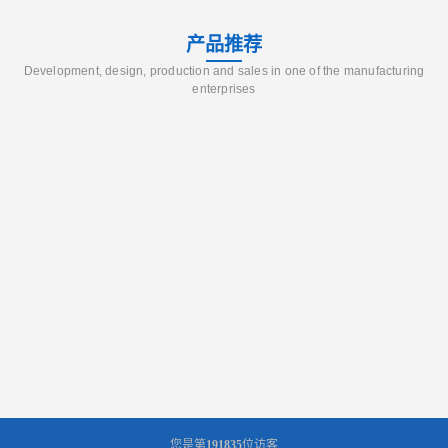
产品推荐
Development, design, production and sales in one of the manufacturing
enterprises
您是第
191835
位访客